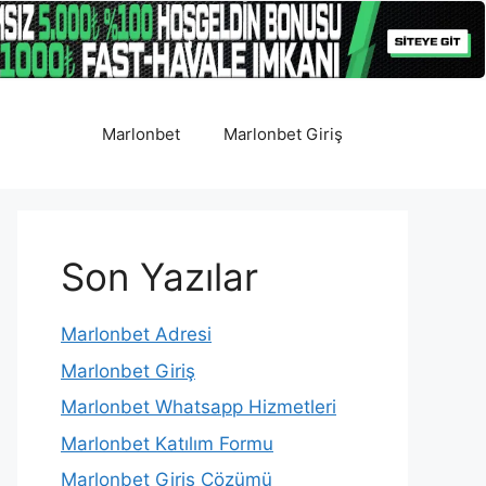
Marlonbet
Marlonbet Giriş
Son Yazılar
Marlonbet Adresi
Marlonbet Giriş
Marlonbet Whatsapp Hizmetleri
Marlonbet Katılım Formu
Marlonbet Giriş Çözümü