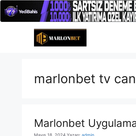
İçeriğe
atla
marlonbet tv canlı
Marlonbet Uygulama
Mayıs 18, 2024
Yazarı:
admin