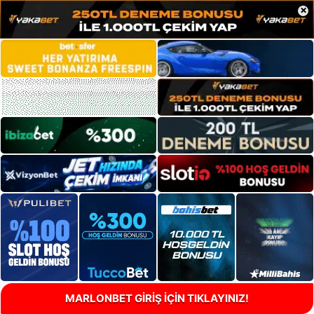
×
MARLONBET GİRİŞ İÇİN TIKLAYINIZ!