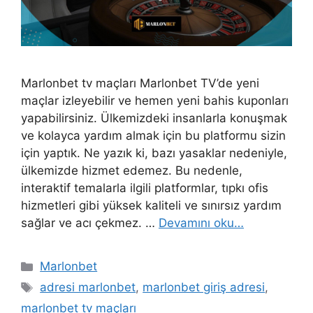
Marlonbet tv maçları Marlonbet TV’de yeni
maçlar izleyebilir ve hemen yeni bahis kuponları
yapabilirsiniz. Ülkemizdeki insanlarla konuşmak
ve kolayca yardım almak için bu platformu sizin
için yaptık. Ne yazık ki, bazı yasaklar nedeniyle,
ülkemizde hizmet edemez. Bu nedenle,
interaktif temalarla ilgili platformlar, tıpkı ofis
hizmetleri gibi yüksek kaliteli ve sınırsız yardım
sağlar ve acı çekmez. …
Devamını oku…
Kategoriler
Marlonbet
Etiketler
adresi marlonbet
,
marlonbet giriş adresi
,
marlonbet tv maçları