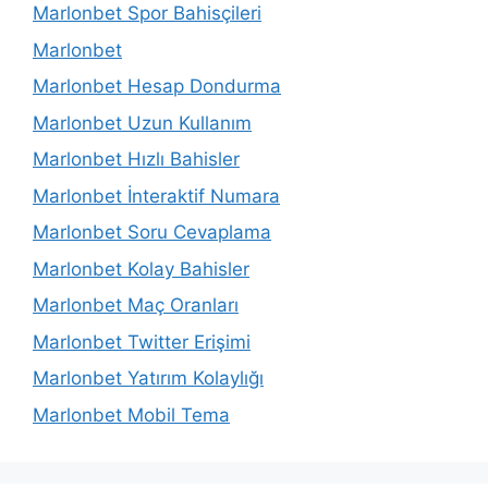
Marlonbet Spor Bahisçileri
Marlonbet
Marlonbet Hesap Dondurma
Marlonbet Uzun Kullanım
Marlonbet Hızlı Bahisler
Marlonbet İnteraktif Numara
Marlonbet Soru Cevaplama
Marlonbet Kolay Bahisler
Marlonbet Maç Oranları
Marlonbet Twitter Erişimi
Marlonbet Yatırım Kolaylığı
Marlonbet Mobil Tema