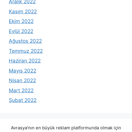
Aralık 2022
Kasım 2022
Ekim 2022
Eylül 2022
Ağustos 2022
Temmuz 2022
Haziran 2022
Mayıs 2022
Nisan 2022
Mart 2022
Şubat 2022
Avrasya'nın en büyük reklam platformunda olmak için