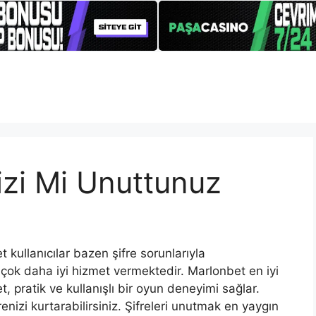
izi Mi Unuttunuz
 kullanıcılar bazen şifre sorunlarıyla
 çok daha iyi hizmet vermektedir. Marlonbet en iyi
t, pratik ve kullanışlı bir oyun deneyimi sağlar.
izi kurtarabilirsiniz. Şifreleri unutmak en yaygın