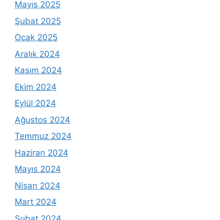
Mayıs 2025
Şubat 2025
Ocak 2025
Aralık 2024
Kasım 2024
Ekim 2024
Eylül 2024
Ağustos 2024
Temmuz 2024
Haziran 2024
Mayıs 2024
Nisan 2024
Mart 2024
Şubat 2024