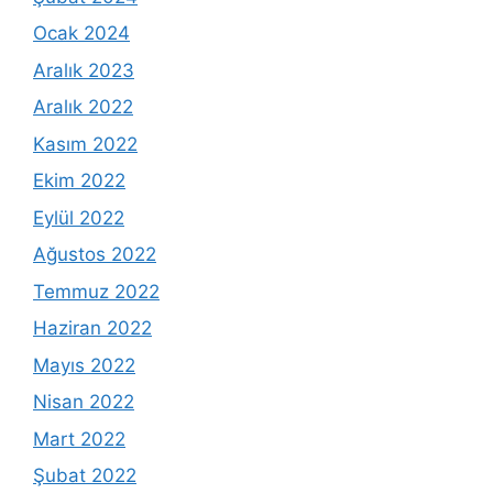
Ocak 2024
Aralık 2023
Aralık 2022
Kasım 2022
Ekim 2022
Eylül 2022
Ağustos 2022
Temmuz 2022
Haziran 2022
Mayıs 2022
Nisan 2022
Mart 2022
Şubat 2022