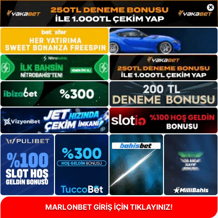
×
MARLONBET GİRİŞ İÇİN TIKLAYINIZ!