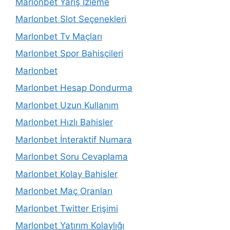
Marlonbet Yarış İzleme
Marlonbet Slot Seçenekleri
Marlonbet Tv Maçları
Marlonbet Spor Bahisçileri
Marlonbet
Marlonbet Hesap Dondurma
Marlonbet Uzun Kullanım
Marlonbet Hızlı Bahisler
Marlonbet İnteraktif Numara
Marlonbet Soru Cevaplama
Marlonbet Kolay Bahisler
Marlonbet Maç Oranları
Marlonbet Twitter Erişimi
Marlonbet Yatırım Kolaylığı