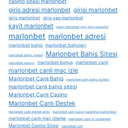
casino sitesi marlonbet
giris adresi marlonbet
girisi marlonbet
giris marlonbet
giris yap marlonbet
kayit marlonbet
kolay marlonbet giriş giriş güvenliği
marlonbet
marlonbet adresi
marlonbet bahis
marlonbet bahisleri
Marlonbet Bahis Sitesi
marlonbet bahis siteleri
marlonbet bonus
marlonbet canli
marlonbet bahisçi
marlonbet canli maç izle
Marlonbet Canlı Bahis
marlonbet canlı bahis hizmeti
marlonbet canlı bahis sitesi
Marlonbet Canlı Casino
Marlonbet Canlı Destek
marlonbet canlı destek ekibi
marlonbet canlı kupon kazanma i̇statistikleri
marlonbet canlı maç izleme
marlonbet canlı tv i̇ncelemesi
Marlonbet Casino Sitesi
marlonbet com