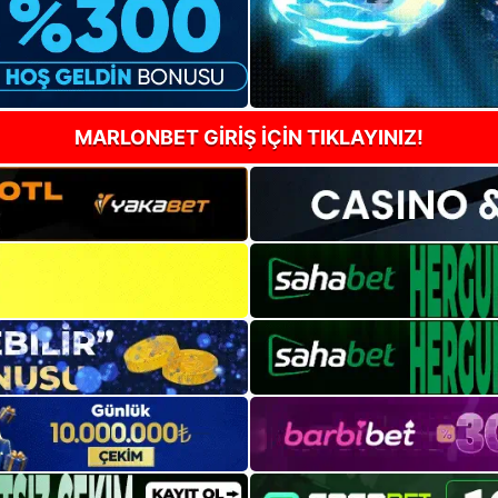
MARLONBET GİRİŞ İÇİN TIKLAYINIZ!