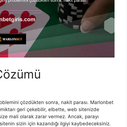
 Çözümü
oblemini çözdükten sonra, nakit parası. Marlonbet
miktarı geri çekebilir, elbette, web sitenizde
 size mali olarak zarar vermez. Ancak, parayı
enin sizin için kazandığı ilgiyi kaybedeceksiniz.