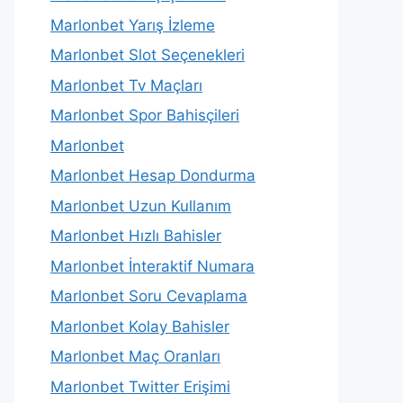
Marlonbet Yarış İzleme
Marlonbet Slot Seçenekleri
Marlonbet Tv Maçları
Marlonbet Spor Bahisçileri
Marlonbet
Marlonbet Hesap Dondurma
Marlonbet Uzun Kullanım
Marlonbet Hızlı Bahisler
Marlonbet İnteraktif Numara
Marlonbet Soru Cevaplama
Marlonbet Kolay Bahisler
Marlonbet Maç Oranları
Marlonbet Twitter Erişimi