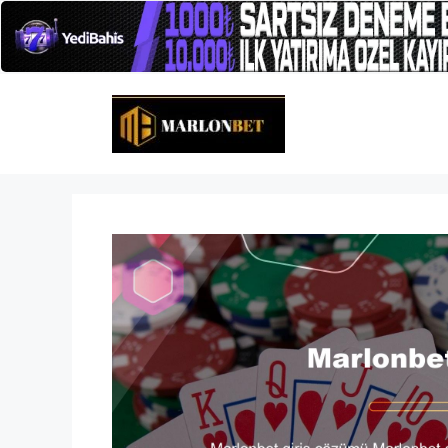
İçeriğe
atla