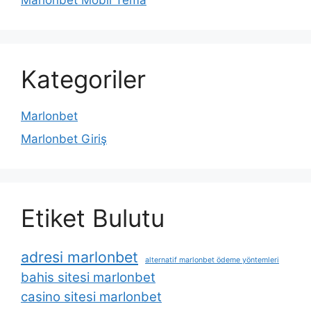
Kategoriler
Marlonbet
Marlonbet Giriş
Etiket Bulutu
adresi marlonbet
alternatif marlonbet ödeme yöntemleri
bahis sitesi marlonbet
casino sitesi marlonbet