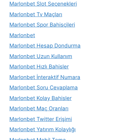
Marlonbet Slot Seçenekleri
Marlonbet Tv Maçları
Marlonbet Spor Bahisçileri
Marlonbet
Marlonbet Hesap Dondurma
Marlonbet Uzun Kullanım
Marlonbet Hızlı Bahisler
Marlonbet İnteraktif Numara
Marlonbet Soru Cevaplama
Marlonbet Kolay Bahisler
Marlonbet Maç Oranları
Marlonbet Twitter Erişimi
Marlonbet Yatırım Kolaylığı
Marlonbet Mobil Tema