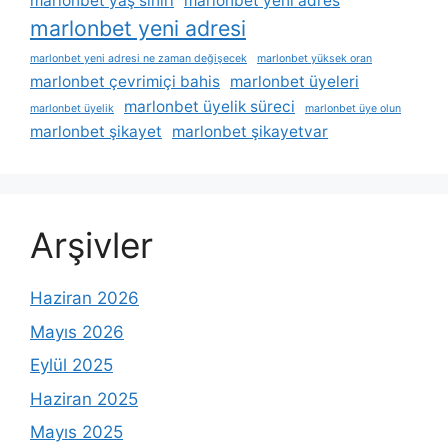
marlonbet yaş sınırı
marlonbet yeni adres
marlonbet yeni adresi
marlonbet yeni adresi ne zaman değişecek
marlonbet yüksek oran
marlonbet çevrimiçi bahis
marlonbet üyeleri
marlonbet üyelik süreci
marlonbet üyelik
marlonbet üye olun
marlonbet şikayet
marlonbet şikayetvar
Arşivler
Haziran 2026
Mayıs 2026
Eylül 2025
Haziran 2025
Mayıs 2025