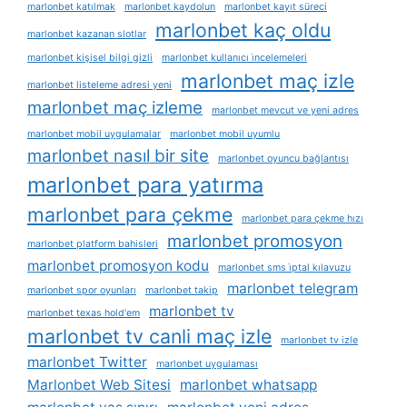
marlonbet katılmak
marlonbet kaydolun
marlonbet kayıt süreci
marlonbet kaç oldu
marlonbet kazanan slotlar
marlonbet kişisel bilgi gizli
marlonbet kullanıcı i̇ncelemeleri
marlonbet maç izle
marlonbet listeleme adresi yeni
marlonbet maç izleme
marlonbet mevcut ve yeni adres
marlonbet mobil uygulamalar
marlonbet mobil uyumlu
marlonbet nasıl bir site
marlonbet oyuncu bağlantısı
marlonbet para yatırma
marlonbet para çekme
marlonbet para çekme hızı
marlonbet promosyon
marlonbet platform bahisleri
marlonbet promosyon kodu
marlonbet sms i̇ptal kılavuzu
marlonbet telegram
marlonbet spor oyunları
marlonbet takip
marlonbet tv
marlonbet texas hold'em
marlonbet tv canli maç izle
marlonbet tv izle
marlonbet Twitter
marlonbet uygulaması
Marlonbet Web Sitesi
marlonbet whatsapp