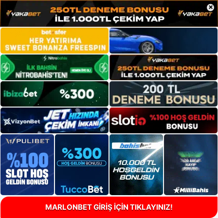
×
MARLONBET GİRİŞ İÇİN TIKLAYINIZ!