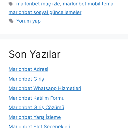
Etiketler
marlonbet maç izle
,
marlonbet mobil tema
,
marlonbet sosyal güncellemeler
Yorum yap
Son Yazılar
Marlonbet Adresi
Marlonbet Giriş
Marlonbet Whatsapp Hizmetleri
Marlonbet Katılım Formu
Marlonbet Giriş Çözümü
Marlonbet Yarış İzleme
Marlonbet Slot Seçenekleri