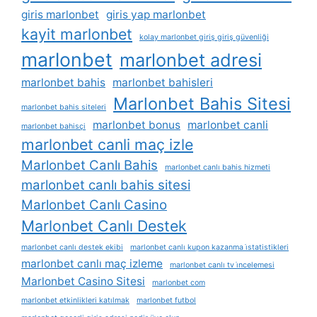
giris marlonbet
giris yap marlonbet
kayit marlonbet
kolay marlonbet giriş giriş güvenliği
marlonbet
marlonbet adresi
marlonbet bahis
marlonbet bahisleri
Marlonbet Bahis Sitesi
marlonbet bahis siteleri
marlonbet bonus
marlonbet canli
marlonbet bahisçi
marlonbet canli maç izle
Marlonbet Canlı Bahis
marlonbet canlı bahis hizmeti
marlonbet canlı bahis sitesi
Marlonbet Canlı Casino
Marlonbet Canlı Destek
marlonbet canlı destek ekibi
marlonbet canlı kupon kazanma i̇statistikleri
marlonbet canlı maç izleme
marlonbet canlı tv i̇ncelemesi
Marlonbet Casino Sitesi
marlonbet com
marlonbet etkinlikleri katılmak
marlonbet futbol