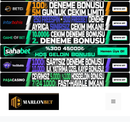
İçeriğe
atla
Menü